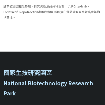
誠摯歡迎您報名參加，探究尖端激酶藥物設計，了解Crizotinib、
Lorlatinib和Repotrectinib如何通過創新的蛋白質動態洞察應對癌症藥物
抗藥性。
::
國家生技研究園區
National Biotechnology Research
Park