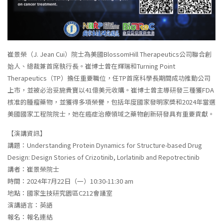
崔景榮（J. Jean Cui）院士為美國BlossomHill Therapeutics公司聯合創
始人、總裁兼首席執行長。崔博士曾在輝瑞和Turning Point
Therapeutics（TP）擔任重要職位，任TP首席科學長期間成功推動公司
上市，並被必治妥施貴寶以41億美元收購。崔博士曾主導研發三種獲FDA
核准的腫瘤藥物，並獲得多項榮譽，包括年度國家發明家獎和2024年當選
美國國家工程院院士，她在癌症治療領域之藥物創新研發具有重要貢獻。
【演講資訊】
講題：Understanding Protein Dynamics for Structure-based Drug
Design: Design Stories of Crizotinib, Lorlatinib and Repotrectinib
講者：崔景榮院士
時間：2024年7月22日（一）10:30-11:30 am
地點：國家生技研究園區C212會議室
演講語言：英語
報名：
報名連結