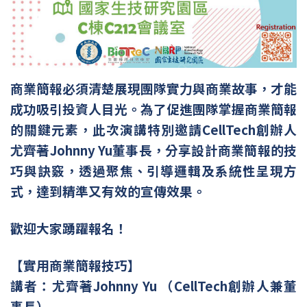
商業簡報必須清楚展現團隊實力與商業故事，才能
成功吸引投資人目光。為了促進團隊掌握商業簡報
的關鍵元素，此次演講特別邀請
CellTech
創辦人
尤齊著
Johnny Yu
董事長，分享設計商業簡報的技
巧與訣竅，透過聚焦、引導邏輯及系統性呈現方
式，達到精準又有效的宣傳效果。
歡迎大家踴躍報名！
【實用商業簡報技巧】
講者：尤齊著
Johnny Yu
（
CellTech
創辦人兼董
事長）