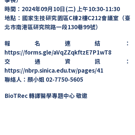
時間：
2024
年
09
月
10
日
(
二
)
上午
10:30-11:30
地點：國家生技研究園區
C
棟
2
樓
C212
會議室（臺
北市南港區研究院路一段
130
巷
99
號）
報名連結：
https://forms.gle/aVqZZqkftzE7P1wT8
交通資訊：
https://nbrp.sinica.edu.tw/pages/41
聯絡人：顏小姐
02-7750-5605
BioTRec
轉譯醫學專題中心
敬邀