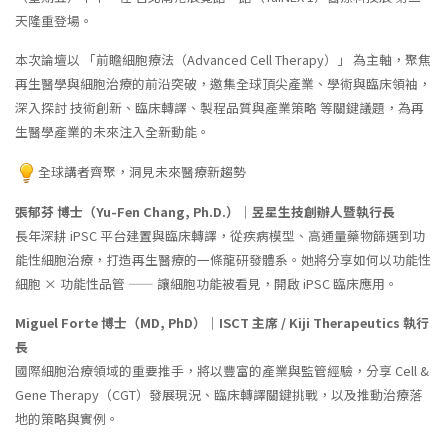
天隆重登場。
本次論壇以 「前瞻細胞療法（Advanced Cell Therapy）」 為主軸，聚焦
再生醫學與細胞治療的前沿突破，邀集全球頂尖產業、學術與臨床領袖，
深入探討 技術創新、臨床轉譯、製程品質與產業策略 等關鍵議題，為再
生醫學產業的未來注入全新動能。
全球講者齊聚，洞見未來醫療新趨勢
張郁芬 博士（Yu-Fen Chang, Ph.D.）｜昱星生技創辦人暨執行長
長年深耕 iPSC 平台建置與臨床轉譯，從疾病模型、高通量藥物篩選到功
能性細胞治療，打造再生醫療的一條龍研發體系。她將分享如何以功能性
細胞 × 功能性品管 —— 讓細胞功能被看見，開啟 iPSC 臨床應用。
Miguel Forte 博士（MD, PhD）｜ISCT 主席 / Kiji Therapeutics 執行
長
國際細胞治療領域的重要推手，將以豐富的產業與監管經驗，分享 Cell &
Gene Therapy（CGT）發展現況、臨床轉譯關鍵挑戰，以及推動治療落
地的策略與實例。