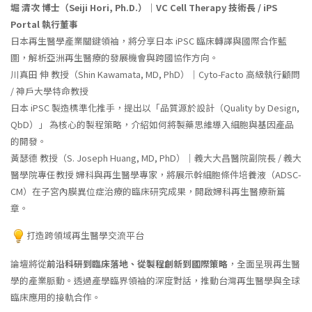
堀 清次 博士（Seiji Hori, Ph.D.）｜VC Cell Therapy 技術長 / iPS
Portal 執行董事
日本再生醫學產業關鍵領袖，將分享日本 iPSC 臨床轉譯與國際合作藍
圖，解析亞洲再生醫療的發展機會與跨國協作方向。
川真田 伸 教授（Shin Kawamata, MD, PhD）｜Cyto-Facto 高級執行顧問
/ 神戶大學特命教授
日本 iPSC 製造標準化推手，提出以「品質源於設計（Quality by Design,
QbD）」 為核心的製程策略，介紹如何將製藥思維導入細胞與基因產品
的開發。
黃瑟德 教授（S. Joseph Huang, MD, PhD）｜義大大昌醫院副院長 / 義大
醫學院專任教授 婦科與再生醫學專家，將展示幹細胞條件培養液（ADSC-
CM）在子宮內膜異位症治療的臨床研究成果，開啟婦科再生醫療新篇
章。
打造跨領域再生醫學交流平台
論壇將從
前沿科研到臨床落地、從製程創新到國際策略
，全面呈現再生醫
學的產業脈動。透過產學臨界領袖的深度對話，推動台灣再生醫學與全球
臨床應用的接軌合作。