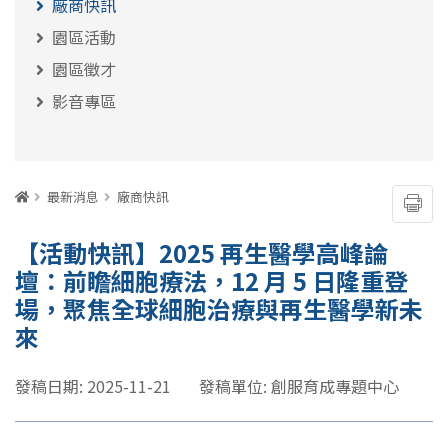
廠商快訊
園區活動
園區徵才
影音專區
:::
首頁
最新消息
廠商快訊
友善
【活動快訊】2025 再生醫學高峰論
壇：前瞻細胞療法，12 月 5 日隆重登
場，聚焦全球細胞治療與再生醫學新未
來
發稿日期: 2025-11-21
發稿單位: 創服育成專題中心