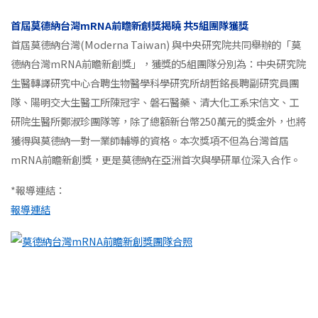
首屆莫德納台灣
mRNA
前瞻新創獎揭曉
共
5
組團隊獲獎
首屆莫德納台灣
(Moderna Taiwan)
與中央研究院共同舉辦的「莫
德納台灣
mRNA
前瞻新創獎」，獲獎的
5
組團隊分別為：中央研究院
生醫轉譯研究中心合聘生物醫學科學研究所胡哲銘長聘副研究員團
隊、陽明交大生醫工所陳冠宇、磐石醫藥、清大化工系宋信文、工
研院生醫所鄭淑珍團隊等，除了總額新台幣
250
萬元的獎金外，也將
獲得與莫德納一對一業師輔導的資格。本次獎項不但為台灣首屆
mRNA
前瞻新創獎，更是莫德納在亞洲首次與學研單位深入合作。
*
報導連結：
報導連結