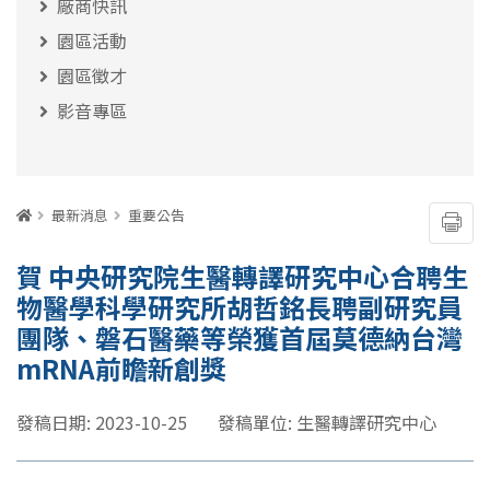
廠商快訊
園區活動
園區徵才
影音專區
:::
首頁
最新消息
重要公告
友善
賀 中央研究院生醫轉譯研究中心合聘生
物醫學科學研究所胡哲銘長聘副研究員
團隊、磐石醫藥等榮獲首屆莫德納台灣
mRNA前瞻新創獎
發稿日期: 2023-10-25
發稿單位: 生醫轉譯研究中心