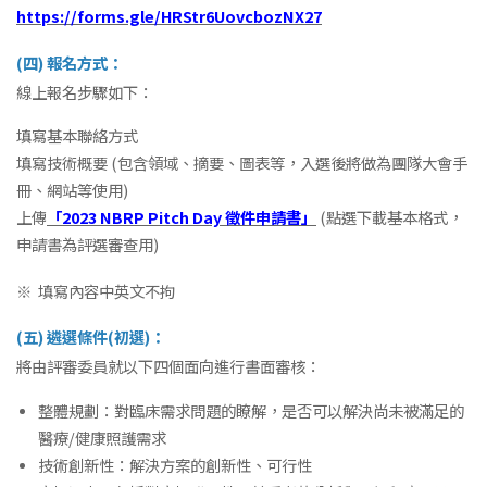
https://forms.gle/HRStr6UovcbozNX27
(四) 報名方式：
線上報名步驟如下：
填寫基本聯絡方式
填寫技術概要 (包含領域、摘要、圖表等，入選後將做為團隊大會手
冊、網站等使用)
上傳
「2023 NBRP Pitch Day 徵件申請書」
(點選下載基本格式，
申請書為評選審查用)
※ 填寫內容中英文不拘
(五) 遴選條件(初選)：
將由評審委員就以下四個面向進行書面審核：
整體規劃：對臨床需求問題的瞭解，是否可以解決尚未被滿足的
醫療/健康照護需求
技術創新性：解決方案的創新性、可行性