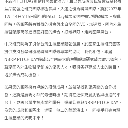
本屆PITCH DAY邀請具商品化潛力、且已完成概念性驗證或醫材雛
型品開發之研究團隊積極參與，入選之優秀轉譯團隊，將於2023年
12月14日至15日舉行的Pitch Day成果發表中展現豐碩成果。與此
同時，各團隊將有難得的機會與來自全國的VC、加速器、國內外生
技醫藥廠商等進行面對面的媒合，打破界限，走向國際舞台。
中央研究院為了引領台灣生技產業蓬勃發展，於國家生技研究園區
提供支持各學研機構轉譯團隊最專業的協助。我們相信，本屆
NBRP PITCH DAY將成為全國最大的生醫轉譯研究成果展示舞台，
凝聚國內外生物醫學領域的優秀人才，吸引各界專業人士的矚目，
增加媒合成功機會。
如果您的團隊擁有卓越的研發成果，並希望找到更廣闊的合作機
會，這將是展現才華的最佳時機！期待在這個充滿挑戰與機遇的平
台上，見證台灣生技產業的躍升。邀請您參與NBRP PITCH DAY，
為您的成果和團隊來一場獨一無二的華麗演出，一同攜手打造台灣
生技產業的光明未來！