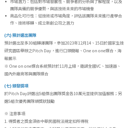
市場潛力：包括對市場發展性、競爭者的分析與了解程度，以及
團隊具備的競爭優勢，與該技術未來的市場機會
商品化可行性：從技術或市場角度，評估該團隊未來進行產學合
作、技術移轉、成立新創公司之潛力
(六) 預計選出團隊
預計選出至多30組轉譯團隊，參加2023年12月14、15日於國家生技
研究園區舉辦之Pitch Day，進行口頭簡報、One on one媒合、海
報展示
※ One on one媒合系統預計於11月上線，邀請全國VC、加速器、
國內外廠商等與團隊媒合
(七) 頒發獎項
於Pitch Day評選出5組傑出團隊獎金各10萬元並提供加值服務；另
選5組次優秀團隊頒獎狀鼓勵
※ 注意事項
1. 得獎者之獎金須依中華民國稅法規定扣所得稅