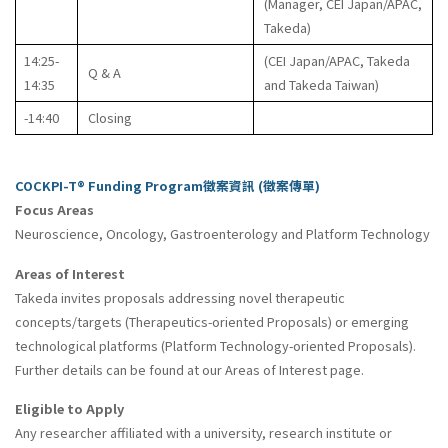
(Manager, CEI Japan/APAC,
Takeda)
14:25-
(CEI Japan/APAC, Takeda
Q & A
14:35
and Takeda Taiwan)
-14:40
Closing
COCKPI-T® Funding Program徵案資訊 (徵案傳單)
Focus Areas
Neuroscience, Oncology, Gastroenterology and Platform Technology
Areas of Interest
Takeda invites proposals addressing novel therapeutic
concepts/targets (Therapeutics-oriented Proposals) or emerging
technological platforms (Platform Technology-oriented Proposals).
Further details can be found at our Areas of Interest page.
Eligible to Apply
Any researcher affiliated with a university, research institute or