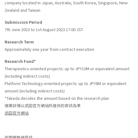
company located in Japan, Australia, South Korea, Singapore, New
Zealand and Taiwan
Submission Period
7th June 2023 to 1st August 2023 17:00 JST
Research Term
Approximately one year from contract execution
Research Fund*
Therapeutics-oriented projects: up to JPY10M or equivalent amount
(including indirect costs)
Platform Technology-oriented projects: up to JPY8M or equivalent
amount (including indirect costs)
*Takeda decides the amount based on the research plan
徵案詳情以武田官方網站所提供的資訊為準
武田官方網站
說明會聯絡資訊