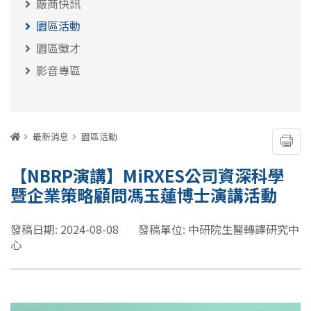
廠商快訊
園區活動
園區徵才
影音專區
:::
首頁
最新消息
園區活動
友善
【NBRP演講】MiRXES公司資深科學
暨企業策略顧問馮玉蓮博士演講活動
發稿日期: 2024-08-08
發稿單位: 中研院生醫轉譯研究中
心