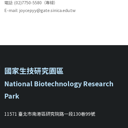
電話: (02)7750-5580（專線）
E-mail: joycepyy@gate.sinica.edu.tw
::
國家生技研究園區
National Biotechnology Research
Park
11571 臺北市南港區研究院路一段130巷99號