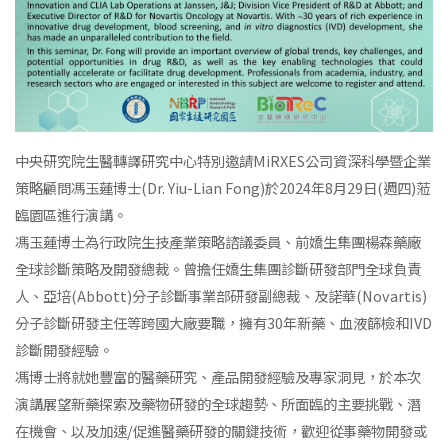
中央研究院生醫轉譯研究中心特別邀請MiRXES公司資深科學暨企業
策略顧問馮玉蓮博士(Dr. Yiu-Lian Fong)於2024年8月29日(週四)蒞
臨園區進行演講。
馮玉蓮博士為行政院生技產業策略諮議委員、前嬌生集團楊森藥廠
全球診斷策略及開發總裁。曾擔任嬌生集團診斷研發部門全球負責
人、亞培(Abbott)分子診斷事業部研發副總裁、及諾華(Novartis)
分子診斷研發主任等跨國大廠要職，擁有30年新藥、血液篩檢和IVD
診斷開發經驗。
馮博士將就她豐富的醫藥研究、產品開發經驗及專家洞見，於本次
演講展望新藥探索及藥物研發的全球趨勢、所面臨的主要挑戰、潛
在機會、以及加速/促進醫藥研發的關鍵技術，歡迎從事藥物開發或