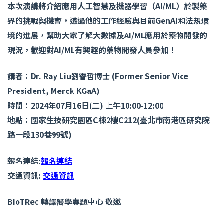
本次演講將介紹應用人工智慧及機器學習（
AI/ML
）於製藥
界的挑戰與機會，透過他的工作經驗與目前
GenAI
和法規環
境的進展，幫助大家了解大數據及
AI/ML
應用於藥物開發的
現況，歡迎對
AI/ML
有興趣的藥物開發人員參加！
講者：
Dr. Ray Liu
劉睿哲博士
(Former Senior Vice
President, Merck KGaA)
時間：
2024
年
07
月
16
日
(
二
)
上午
10:00-12:00
地點：國家生技研究園區
C
棟
2
樓
C212(
臺北市南港區研究院
路一段
130
巷
99
號
)
報名連結
:
報名連結
交通資訊
:
交通資訊
BioTRec
轉譯醫學專題中心
敬邀