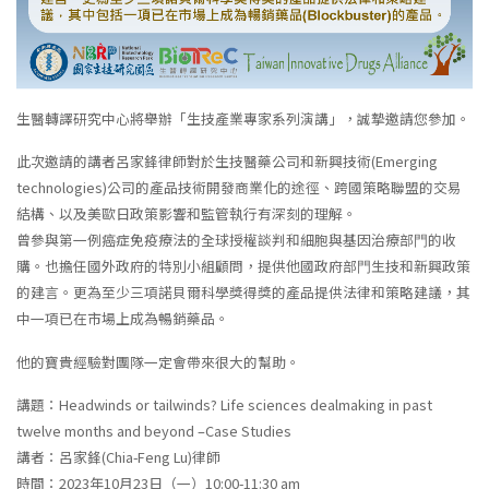
生醫轉譯研究中心將舉辦「生技產業專家系列演講」，誠摯邀請您參加。
此次邀請的講者呂家鋒律師對於生技醫藥公司和新興技術(Emerging
technologies)公司的產品技術開發商業化的途徑、跨國策略聯盟的交易
結構、以及美歐日政策影響和監管執行有深刻的理解。
曾參與第⼀例癌症免疫療法的全球授權談判和細胞與基因治療部⾨的收
購。也擔任國外政府的特別小組顧問，提供他國政府部⾨⽣技和新興政策
的建言。更為至少三項諾貝爾科學獎得獎的產品提供法律和策略建議，其
中一項已在市場上成為暢銷藥品。
他的寶貴經驗對團隊一定會帶來很大的幫助。
講題：Headwinds or tailwinds? Life sciences dealmaking in past
twelve months and beyond –Case Studies
講者：呂家鋒(Chia-Feng Lu)律師
時間：2023年10月23日（一）10:00-11:30 am