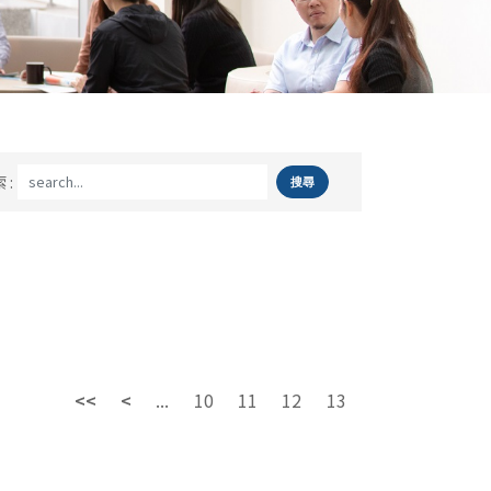
 :
<<
<
...
10
11
12
13