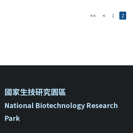
<<
<
1
2
::
國家生技研究園區
National Biotechnology Research
Park